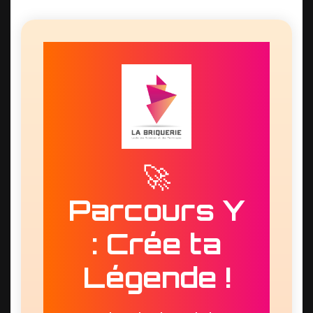
🚀
Parcours Y
: Crée ta
Légende !