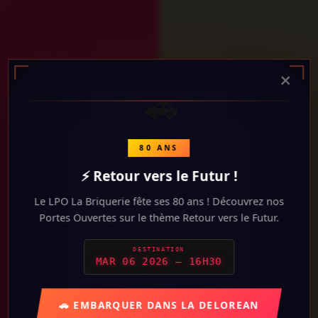
×
🚗
DEJA
EXTERNE
80 ANS
⚡ Retour vers le Futur !
INSCRIT
Le LPO La Briquerie fête ses 80 ans ! Découvrez nos
Je suis un
partenaire ou externe à
Portes Ouvertes sur le thème Retour vers le Futur.
l'établissement
qui souhaite découvrir ou en
apprendre davantage sur le LPO La Briquerie
DESTINATION
Je suis ou je suis le parent d'un
élève,
MAR 06 2026 — 16H30
étudiant ou apprenti
du LPO La Briquerie.
JE CLIQUE ICI
JE CLIQUE ICI
🚗 EMBARQUER DANS LA DELOREAN