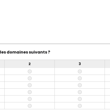
es domaines suivants ?
2
3