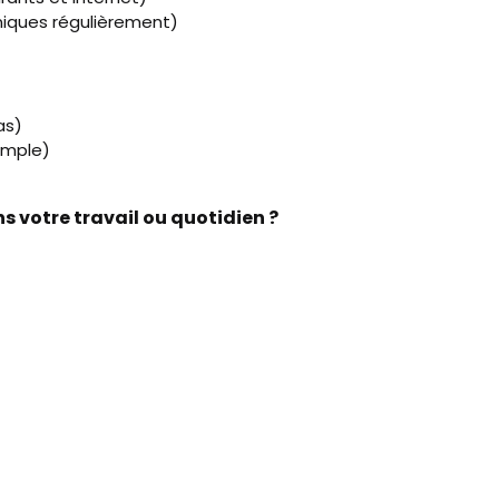
hniques régulièrement)
as)
simple)
ns votre travail ou quotidien ?