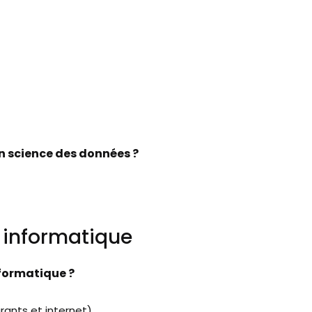
en science des données ?
n informatique
formatique ?
urants et internet)