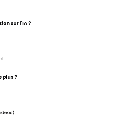
on sur l'IA ?
el
e plus ?
vidéos)